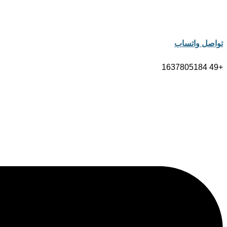
تواصل واتساب
+49 1637805184